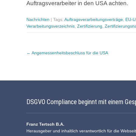
Auftragsverarbeiter in den USA achten.
Nachrichten
| Tags:
Auftragsverarbeitungsverträge
,
EU-U
Verarbeitungsverzeichnis
,
Zertifizierung
,
Zertifizierungs
Post
←
Angemessenheitsbeschluss für die USA
navigation
DSGVO Compliance beginnt mit einem Ges
Franz Tertsch B.A.
Herausgeber und inhaltlich verantwortlich für die Websei