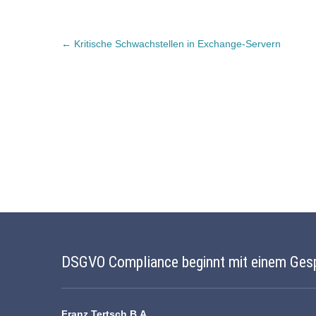
Post
←
Kritische Schwachstellen in Exchange-Servern
navigation
DSGVO Compliance beginnt mit einem Ges
Franz Tertsch B.A.