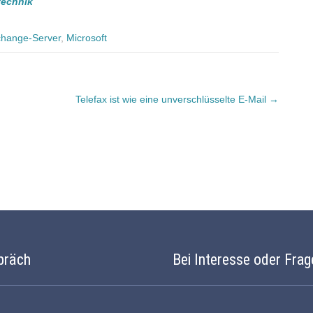
technik
hange-Server
,
Microsoft
Telefax ist wie eine unverschlüsselte E-Mail
→
präch
Bei Interesse oder Frag