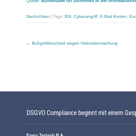
Quelle:
Bundesamt für Sicherheit in der Informations
Nachrichten
| Tags:
BSI
,
Cyberangriff
,
E-Mail Konten
,
Exc
Post
←
Bußgeldbescheid wegen Videoüberwachung
navigation
DSGVO Compliance beginnt mit einem Ges
Franz Tertsch B.A.