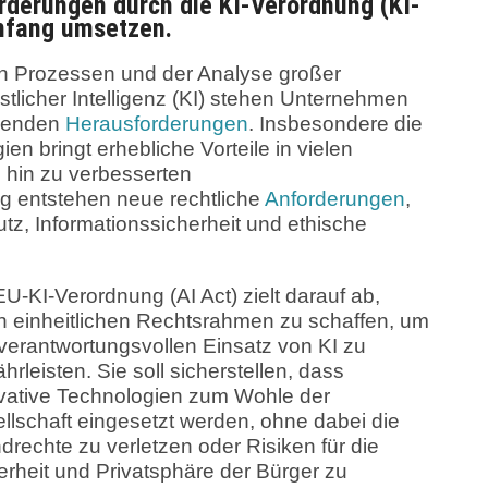
derungen durch die KI-Verordnung (KI-
Umfang umsetzen.
n Prozessen und der Analyse großer
licher Intelligenz (KI) stehen Unternehmen
hsenden
Herausforderungen
. Insbesondere die
n bringt erhebliche Vorteile in vielen
s hin zu verbesserten
g entstehen neue rechtliche
Anforderungen
,
z, Informationssicherheit und ethische
EU-KI-Verordnung (AI Act) zielt darauf ab,
n einheitlichen Rechtsrahmen zu schaffen, um
verantwortungsvollen Einsatz von KI zu
hrleisten. Sie soll sicherstellen, dass
vative Technologien zum Wohle der
llschaft eingesetzt werden, ohne dabei die
drechte zu verletzen oder Risiken für die
erheit und Privatsphäre der Bürger zu