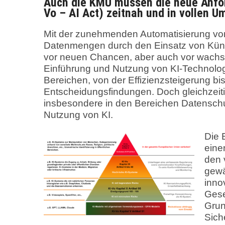
Auch die KMU müssen die neue Anfor
Vo – AI Act) zeitnah und in vollen 
Mit der zunehmenden Automatisierung vo
Datenmengen durch den Einsatz von Künst
vor neuen Chancen, aber auch vor wac
Einführung und Nutzung von KI-Technologie
Bereichen, von der Effizienzsteigerung bi
Entscheidungsfindungen. Doch gleichzeiti
insbesondere in den Bereichen Datenschut
Nutzung von KI.
Die 
eine
den 
gewä
inno
Gese
Grun
Sich