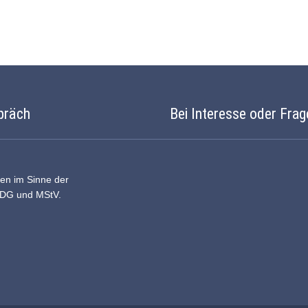
präch
Bei Interesse oder Frag
ten im Sinne der
DDG und MStV.